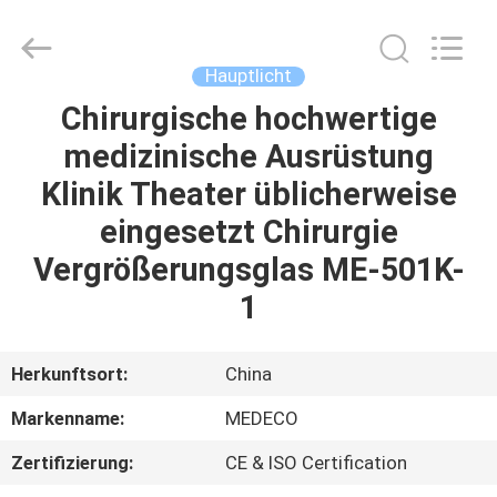
Ltd.
All
Rights
Reserved.
Developed
Hauptlicht
by
ECER
Chirurgische hochwertige
HAUS
medizinische Ausrüstung
PRODUKTE
Klinik Theater üblicherweise
eingesetzt Chirurgie
ÜBER
Vergrößerungsglas ME-501K-
UNS
1
FABRIK-
Herkunftsort:
China
AUSFLUG
Markenname:
MEDECO
Zertifizierung:
CE & ISO Certification
QUALITÄTSKONTROLLE