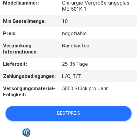
Modellnummer:
Chirurgie-Vergrößerungsglas
ME-501K-1
TRETEN
Min Bestellmenge:
10
SIE
MIT
Preis:
negotiable
UNS
Verpackung
Bandkasten
Informationen:
IN
VERBINDUNG
Lieferzeit:
25-35 Tage
Zahlungsbedingungen:
L/C, T/T
NACHRICHTEN
Versorgungsmaterial-
5000 Stück pro Jahr
Fähigkeit:
FÄLLE
BESTPREIS
SITEMAP