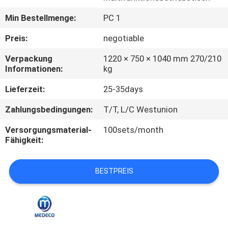
Min Bestellmenge:
PC 1
TRETEN
SIE
Preis:
negotiable
MIT
Verpackung
1220 × 750 × 1040 mm 270/210
Informationen:
kg
UNS
IN
Lieferzeit:
25-35days
VERBINDUNG
Zahlungsbedingungen:
T/T, L/C Westunion
Versorgungsmaterial-
100sets/month
NACHRICHTEN
Fähigkeit:
FÄLLE
BESTPREIS
SITEMAP