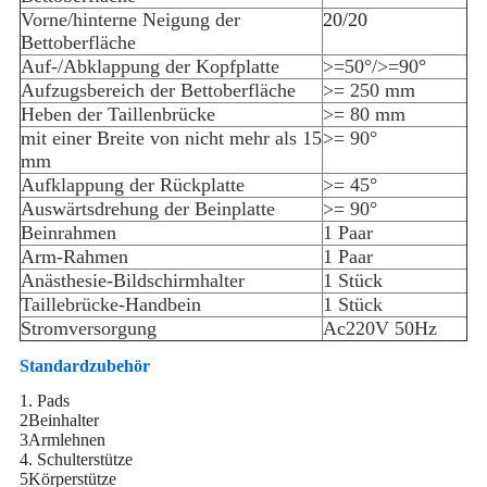
Vorne/hinterne Neigung der
20/20
Bettoberfläche
Auf-/Abklappung der Kopfplatte
>=50°/>=90°
Aufzugsbereich der Bettoberfläche
>= 250 mm
Heben der Taillenbrücke
>= 80 mm
mit einer Breite von nicht mehr als 15
>= 90°
mm
Aufklappung der Rückplatte
>= 45°
Auswärtsdrehung der Beinplatte
>= 90°
Beinrahmen
1 Paar
Arm-Rahmen
1 Paar
Anästhesie-Bildschirmhalter
1 Stück
Taillebrücke-Handbein
1 Stück
Stromversorgung
Ac220V 50Hz
Standardzubehör
1. Pads
2Beinhalter
3Armlehnen
4. Schulterstütze
5Körperstütze