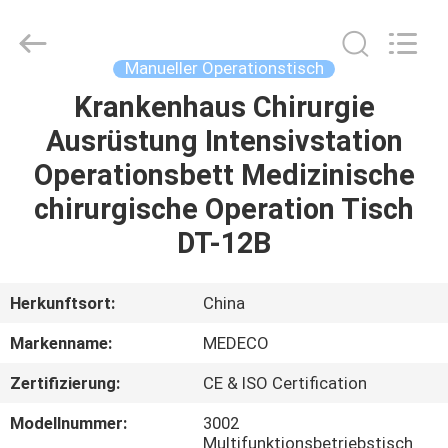
Industry
Co.,
Ltd.
All
Rights
Manueller Operationstisch
Reserved.
Developed
by
Krankenhaus Chirurgie
HAUS
ECER
Ausrüstung Intensivstation
PRODUKTE
Operationsbett Medizinische
chirurgische Operation Tisch
ÜBER
DT-12B
UNS
Herkunftsort:
China
FABRIK-
Markenname:
MEDECO
AUSFLUG
Zertifizierung:
CE & ISO Certification
QUALITÄTSKONTROLLE
Modellnummer:
3002
Multifunktionsbetriebstisch