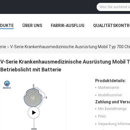
ODUKTE
ÜBER UNS
FABRIK-AUSFLUG
QUALITÄTSKONTR
N
FÄLLE
erie
V-Serie Krankenhausmedizinische Ausrüstung Mobil Typ 700 Chir
V-Serie Krankenhausmedizinische Ausrüstung Mobil T
Betriebslicht mit Batterie
Produktdetails:
Markenname:
Modellnummer:
Zahlung und Vers
Min Bestellmenge:
Preis:
Verpackung Informa