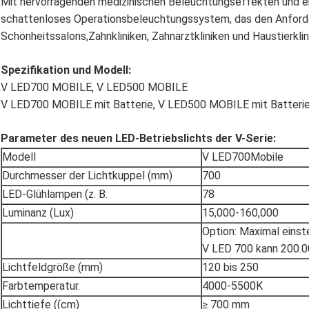
Mit hervorragenden medizinischen Beleuchtungseffekten und ein
schattenloses Operationsbeleuchtungssystem, das den Anford
Schönheitssalons,Zahnkliniken, Zahnarztkliniken und Haustierkli
Spezifikation und Modell:
V LED700 MOBILE, V LED500 MOBILE
V LED700 MOBILE mit Batterie, V LED500 MOBILE mit Batteri
Parameter des neuen LED-Betriebslichts der V-Serie:
Modell
V LED700Mobile
Durchmesser der Lichtkuppel (mm)
700
LED-Glühlampen (z. B.
78
Luminanz (Lux)
15,000-160,000
Option: Maximal einste
V LED 700 kann 200.0
Lichtfeldgröße (mm)
120 bis 250
Farbtemperatur.
4000-5500K
Lichttiefe ((cm)
≥ 700 mm