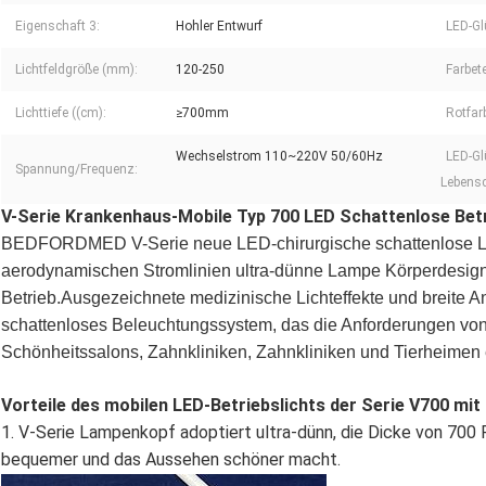
Eigenschaft 3:
Hohler Entwurf
LED-Gl
Lichtfeldgröße (mm):
120-250
Farbet
Lichttiefe ((cm):
≥700mm
Rotfar
Wechselstrom 110~220V 50/60Hz
LED-G
Spannung/Frequenz:
Lebensd
V-Serie Krankenhaus-Mobile Typ 700 LED Schattenlose Betri
BEDFORDMED V-Serie neue LED-chirurgische schattenlose Lam
aerodynamischen Stromlinien ultra-dünne Lampe Körperdesign,
Betrieb.Ausgezeichnete medizinische Lichteffekte und breite An
schattenloses Beleuchtungssystem, das die Anforderungen v
Schönheitssalons, Zahnkliniken, Zahnkliniken und Tierheimen er
Vorteile des mobilen LED-Betriebslichts der Serie V700 mit 
1. V-Serie Lampenkopf adoptiert ultra-dünn, die Dicke von 700
bequemer und das Aussehen schöner macht.