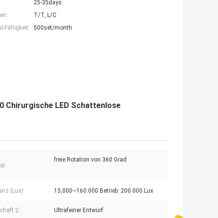
25-35days
en:
T/T, L/C
-Fähigkeit:
500set/month
0 Chirurgische LED Schattenlose
freie Rotation von 360 Grad
al:
nz (Lux):
15,000~160.000 Betrieb: 200.000 Lux
chaft 2:
Ultrafeiner Entwurf