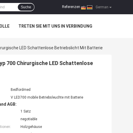
Referenzen
Suche
|
German
OLLE
TRETEN SIE MIT UNS IN VERBINDUNG
urgische LED Schattenlose Betriebslicht Mit Batterie
yp 700 Chirurgische LED Schattenlose
Bedfordmed
V LED700 mobile Betriebsleuchte mit Batterie
and AGB:
1 Satz
negotiable
tionen:
Holzgehäuse