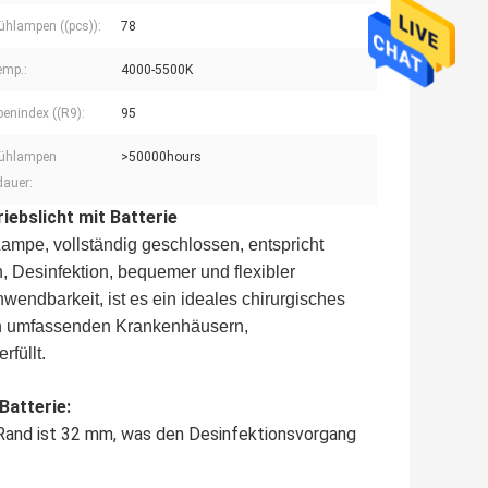
ühlampen ((pcs)):
78
emp.:
4000-5500K
benindex ((R9):
95
lühlampen
>50000hours
auer:
ebslicht mit Batterie
pe, vollständig geschlossen, entspricht
 Desinfektion, bequemer und flexibler
wendbarkeit, ist es ein ideales chirurgisches
on umfassenden Krankenhäusern,
füllt.
Batterie:
 Rand ist 32 mm, was den Desinfektionsvorgang