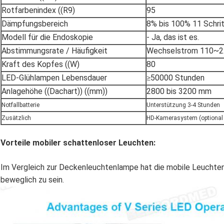
Rotfarbenindex ((R9)
95
Dämpfungsbereich
8% bis 100% 11 Schri
Modell für die Endoskopie
- Ja, das ist es.
Abstimmungsrate / Häufigkeit
Wechselstrom 110~2
Kraft des Kopfes ((W)
80
LED-Glühlampen Lebensdauer
≥
50000 Stunden
Anlagehöhe ((Dachart)) ((mm))
2800 bis 3200 mm
Notfallbatterie
Unterstützung 3-4 Stunden
Zusätzlich
HD-Kamerasystem (optional
Vorteile mobiler schattenloser Leuchten:
Im Vergleich zur Deckenleuchtenlampe hat die mobile Leuchtenl
beweglich zu sein.