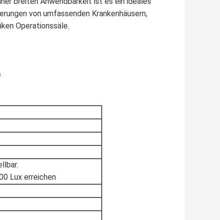
er breiten Anwendbarkeit ist es ein ideales
erungen von umfassenden Krankenhäusern,
niken Operationssäle.
e
llbar.
00 Lux erreichen