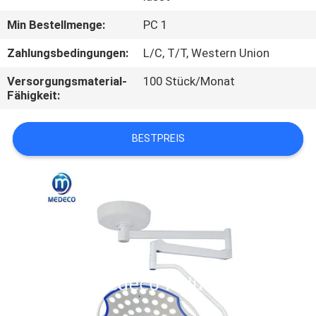
Min Bestellmenge:
PC 1
TRETEN
SIE
Zahlungsbedingungen:
L/C, T/T, Western Union
MIT
Versorgungsmaterial-
100 Stück/Monat
Fähigkeit:
UNS
IN
BESTPREIS
VERBINDUNG
NACHRICHTEN
FÄLLE
SITEMAP