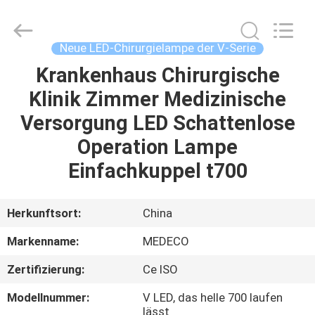
Medeco
Industry
Co.,
Ltd.
All
Neue LED-Chirurgielampe der V-Serie
Rights
Reserved.
Developed
Krankenhaus Chirurgische
HAUS
by
ECER
Klinik Zimmer Medizinische
PRODUKTE
Versorgung LED Schattenlose
Operation Lampe
ÜBER
Einfachkuppel t700
UNS
Herkunftsort:
China
FABRIK-
Markenname:
MEDECO
AUSFLUG
Zertifizierung:
Ce ISO
QUALITÄTSKONTROLLE
Modellnummer:
V LED, das helle 700 laufen
lässt