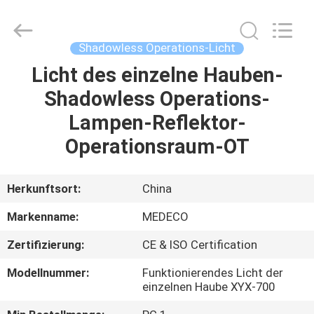
Industry
Co.,
Ltd.
All
Rights
Shadowless Operations-Licht
Reserved.
Developed
by
Licht des einzelne Hauben-
HAUS
ECER
Shadowless Operations-
PRODUKTE
Lampen-Reflektor-
Operationsraum-OT
ÜBER
UNS
Herkunftsort:
China
Markenname:
MEDECO
FABRIK-
Zertifizierung:
CE & ISO Certification
AUSFLUG
Modellnummer:
Funktionierendes Licht der
einzelnen Haube XYX-700
QUALITÄTSKONTROLLE