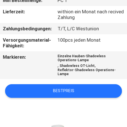
Min Bestellmenge:
PC 1
TRETEN
Lieferzeit:
withion ein Monat nach recived
Zahlung
SIE
Zahlungsbedingungen:
T/T, L/C Westunion
MIT
UNS
Versorgungsmaterial-
100pcs jeden Monat
Fähigkeit:
IN
Markieren:
Einzelne Hauben-Shadowless
VERBINDUNG
Operations-Lampe
,
,
Shadowless OT-Licht
Reflektor-Shadowless Operations-
Lampe
NACHRICHTEN
BESTPREIS
FÄLLE
SITEMAP