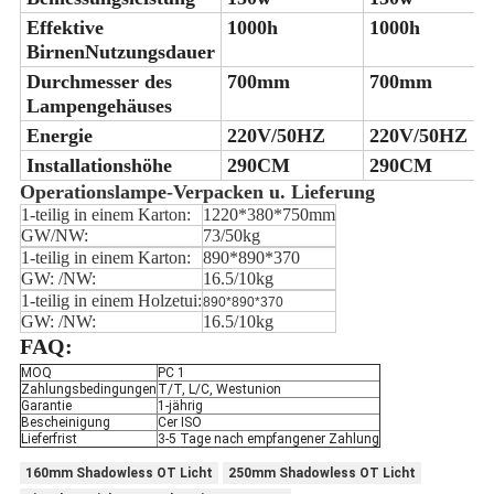
Effektive
1000h
1000h
BirnenNutzungsdauer
Durchmesser des
700mm
700mm
Lampengehäuses
Energie
220V/50HZ
220V/50HZ
Installationshöhe
290CM
290CM
Operationslampe-Verpacken u. Lieferung
1-teilig in einem Karton:
1220*380*750mm
GW/NW:
73/50kg
1-teilig in einem Karton:
890*890*370
GW: /NW:
16.5/10kg
1-teilig in einem Holzetui:
890*890*370
GW: /NW:
16.5/10kg
FAQ:
MOQ
PC 1
Zahlungsbedingungen
T/T, L/C, Westunion
Garantie
1-jährig
Bescheinigung
Cer ISO
Lieferfrist
3-5 Tage nach empfangener Zahlung
160mm Shadowless OT Licht
250mm Shadowless OT Licht