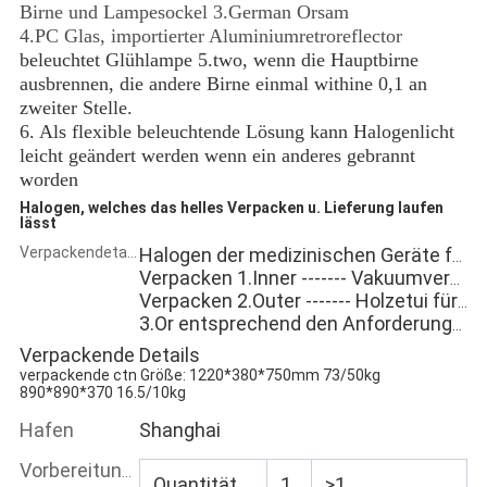
Birne und Lampesockel 3.German Orsam
4.PC Glas, importierter Aluminiumretroreflector
beleuchtet Glühlampe 5.two, wenn die Hauptbirne
ausbrennen, die andere Birne einmal withine 0,1 an
zweiter Stelle.
6. Als flexible beleuchtende Lösung kann Halogenlicht
leicht geändert werden wenn ein anderes gebrannt
worden
Halogen, welches das helles Verpacken u. Lieferung laufen
lässt
Verpackendetails
Halogen der medizinischen Geräte funktionierendes Licht
Verpacken 1.Inner ------- Vakuumverpackung
Verpacken 2.Outer ------- Holzetui für den Export
3.Or entsprechend den Anforderungen der Kunden, nehmen wir Soem an
Verpackende Details
verpackende ctn Größe:
1220*380*750mm
73/50kg
890*890*370 16.5/10kg
Hafen
Shanghai
Vorbereitungs- und Anlaufzeit:
Quantität
1
>1