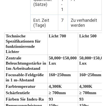
(Sätze)
-
1
Est. Zeit
7
Zu verhandelt
(Tage)
werden
Technische
Licht 700
Licht 500
Spezifikationen für
funktionierende
Lichter
Zentrale
50,000~150,000
50,000~150,00
Beleuchtungsstärke in
Lux
Lux
1m Arbeitsabstand
Focusable-Feldgröße
160~250mm
160~250mm
in 1 m-Abstand
Farbtemperatur
4,300K
4,300K
Schärfentiefe
≥ 700mm
≥ 700mm
Färben Sie Index-Ra
93
93
Bemessungsleistung
150w
150w