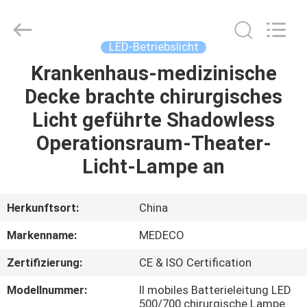
Medeco
Industry
Co.,
Ltd.
All
LED-Betriebslicht
Rights
Reserved.
Developed
Krankenhaus-medizinische
HAUS
by
ECER
Decke brachte chirurgisches
PRODUKTE
Licht geführte Shadowless
Operationsraum-Theater-
ÜBER
Licht-Lampe an
UNS
Herkunftsort:
China
FABRIK-
Markenname:
MEDECO
AUSFLUG
Zertifizierung:
CE & ISO Certification
QUALITÄTSKONTROLLE
Modellnummer:
II mobiles Batterieleitung LED
500/700 chirurgische Lampe