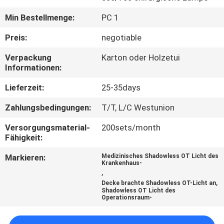
Min Bestellmenge:
PC 1
TRETEN
SIE
Preis:
negotiable
MIT
Verpackung
Karton oder Holzetui
Informationen:
UNS
IN
Lieferzeit:
25-35days
VERBINDUNG
Zahlungsbedingungen:
T/T, L/C Westunion
Versorgungsmaterial-
200sets/month
NACHRICHTEN
Fähigkeit:
Markieren:
Medizinisches Shadowless OT Licht des
Krankenhaus-
FÄLLE
,
,
Decke brachte Shadowless OT-Licht an
Shadowless OT Licht des
Operationsraum-
SITEMAP