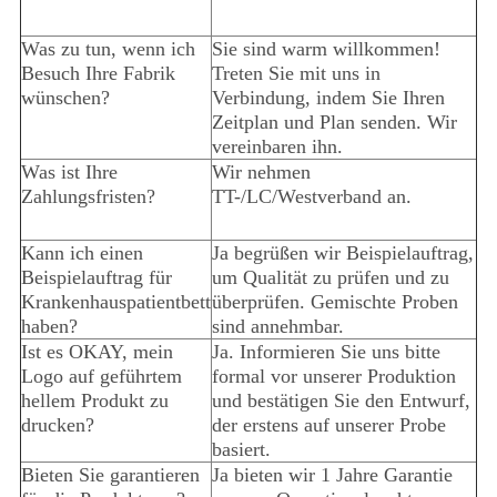
Was zu tun, wenn ich
Sie sind warm willkommen!
Besuch Ihre Fabrik
Treten Sie mit uns in
wünschen?
Verbindung, indem Sie Ihren
Zeitplan und Plan senden. Wir
vereinbaren ihn.
Was ist Ihre
Wir nehmen
Zahlungsfristen?
TT-/LC/Westverband an.
Kann ich einen
Ja begrüßen wir Beispielauftrag,
Beispielauftrag für
um Qualität zu prüfen und zu
Krankenhauspatientbett
überprüfen. Gemischte Proben
haben?
sind annehmbar.
Ist es OKAY, mein
Ja. Informieren Sie uns bitte
Logo auf geführtem
formal vor unserer Produktion
hellem Produkt zu
und bestätigen Sie den Entwurf,
drucken?
der erstens auf unserer Probe
basiert.
Bieten Sie garantieren
Ja bieten wir 1 Jahre Garantie