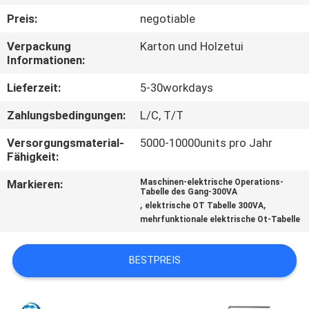
Preis:
negotiable
TRETEN
Verpackung
Karton und Holzetui
SIE
Informationen:
MIT
Lieferzeit:
5-30workdays
UNS
Zahlungsbedingungen:
L/C, T/T
IN
Versorgungsmaterial-
5000-10000units pro Jahr
VERBINDUNG
Fähigkeit:
Markieren:
Maschinen-elektrische Operations-
NACHRICHTEN
Tabelle des Gang-300VA
,
,
elektrische OT Tabelle 300VA
mehrfunktionale elektrische Ot-Tabelle
FÄLLE
BESTPREIS
SITEMAP