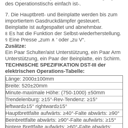
des Operationstischs einfach ist-.
7. Die Hauptbrett- und Beinplatte werden bis zum
importiertem Gasdruckdämpfer gesteuert.
Beinplatte ist aufgespaltet und abnehmbar.
Es hat die Funktion der Selbst-wiederherstellung.
8.
Eine Presse „zum ∧ ' oder „zu V“.
9.
Zusätze:
Ein Paar Schulter/aist Unterstützung, ein Paar Arm
Unterstützung, ein Paar der Beinplatte, ein Schirm.
TECHNISCHE SPEZIFIKATION DST-III der
elektrischen Operations-Tabelle:
Länge: 2000±100mm
Breite: 520±20mm
Minute-maximale Höhe: (750-1000) ±50mm
Trendelenburg: ≥15°-Rev-Tendenz: ≥15°
leftward≥15° rightward≥15°
Hauptbrettfalte aufwärts: ≥40°-Falte abwärts: ≥90°
Beinbrettfalte abwärts: ≥90°-Falte aufwärts: ≥15°
hintere Brettfalte aufwärts: ≥60°-Falte abwärts: