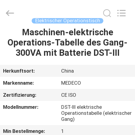
Industry
Co.,
Ltd.
All
Rights
Elektrischer Operationstisch
Reserved.
Developed
by
Maschinen-elektrische
HAUS
ECER
Operations-Tabelle des Gang-
PRODUKTE
300VA mit Batterie DST-III
ÜBER
Herkunftsort:
China
UNS
Markenname:
MEDECO
Zertifizierung:
CE ISO
FABRIK-
Modellnummer:
DST-III elektrische
AUSFLUG
Operationstabelle (elektrischer
Gang)
QUALITÄTSKONTROLLE
Min Bestellmenge:
1